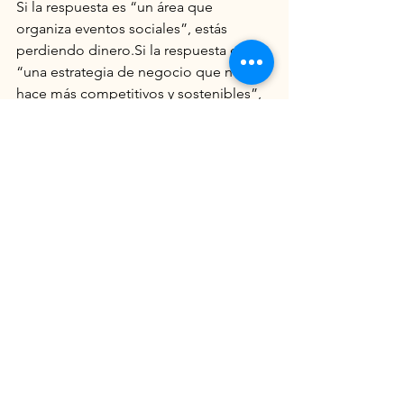
Si la respuesta es “un área que 
organiza eventos sociales”, estás 
perdiendo 
dinero.Si
 la respuesta es 
“una estrategia de negocio que nos 
hace más competitivos y sostenibles”, 
estás en el camino correcto.
🤔 
Ahora la pregunta es: tu empresa, 
¿está gastando o invirtiendo en RSE?
👉 
Hablemos de cómo transformar tu 
RSE en un motor de crecimiento real.
Ver todo
Entradas recientes